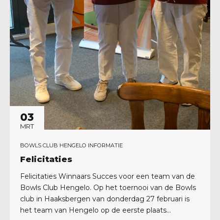
03
MRT
BOWLS CLUB HENGELO INFORMATIE
Felicitaties
Felicitaties Winnaars Succes voor een team van de
Bowls Club Hengelo. Op het toernooi van de Bowls
club in Haaksbergen van donderdag 27 februari is
het team van Hengelo op de eerste plaats