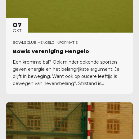
07
OKT
BOWLS CLUB HENGELO INFORMATIE
Bowls vereniging Hengelo
Een kromme bal? Ook minder bekende sporten
geven energie en het belangrijkste argument: Je
blijft in beweging. Want ook op oudere leeftijd is
bewegen van “levensbelang”. Stilstand is
achteruitgang. De Bowls Club in Hengelo geeft die
gelegenheid. Bowls is bij uitstek een geschikte
sport voor deze doelgroep. De Bowls club Hengelo
bestaat voor het grootste...