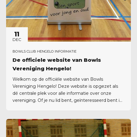
11
DEC
BOWLS CLUB HENGELO INFORMATIE
De officiele website van Bowls
Vereniging Hengelo!
Welkom op de officiële website van Bowls
Vereniging Hengelo! Deze website is opgezet als
dé centrale plek voor alle informatie over onze
vereniging. Of je nu lid bent, geïnteresseerd bent in
bowls, of gewoon nieuwsgierig bent naar onze
activiteiten – hier vind je alles wat je zoekt. Vanaf nu
zullen we via deze website al...