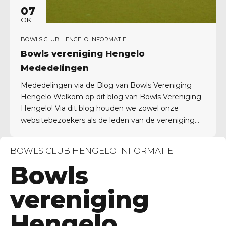
07
OKT
BOWLS CLUB HENGELO INFORMATIE
Bowls vereniging Hengelo
Mededelingen
Mededelingen via de Blog van Bowls Vereniging
Hengelo Welkom op dit blog van Bowls Vereniging
Hengelo! Via dit blog houden we zowel onze
websitebezoekers als de leden van de vereniging
op de hoogte van het laatste nieuws en belangrijke
mededelingen. Of het nu gaat om updates over
BOWLS CLUB HENGELO INFORMATIE
wedstrijden, evenementen, of wijzigingen in het
Bowls
speelschema –...
vereniging
Hengelo